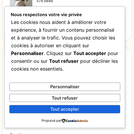
579 views
Combien de temps dure un gloss cheveux
Nous respectons votre vie privée
et comment prolonger ses effets
Les cookies nous aident à améliorer votre
540 views
expérience, à fournir un contenu personnalisé
et à analyser le trafic. Vous pouvez choisir les
cookies à autoriser en cliquant sur
Personnaliser
. Cliquez sur
Tout accepter
pour
Categories
consentir ou sur
Tout refuser
pour décliner les
cookies non essentiels.
Beauté
Personnaliser
Bien être
Fitness
Tout refuser
Lifestyle
Tout accepter
Mode
Propulsé par
Non classé