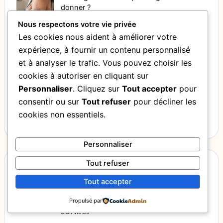
donner ?
Nous respectons votre vie privée
Les cookies nous aident à améliorer votre
Tatouage clavicule femme : idées, douleur et
expérience, à fournir un contenu personnalisé
placement
et à analyser le trafic. Vous pouvez choisir les
Tatouage loup : quelle signification lui donner ?
cookies à autoriser en cliquant sur
Tatouage cuisse femme : idées et conseils avant de
Personnaliser
. Cliquez sur
Tout accepter
pour
choisir
consentir ou sur
Tout refuser
pour décliner les
Tatouage cheville femme : idées et conseils avant de
cookies non essentiels.
choisir
Personnaliser
Tout refuser
Articles populaires
Tout accepter
Pourquoi ton ongle se fend verticalement
Propulsé par
et comment le réparer ?
9.8k views