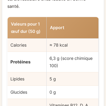
santé.
Valeurs pour 1
Apport
œuf dur (50 g)
Calories
≈ 78 kcal
6,3 g (score chimique
Protéines
100)
Lipides
5 g
Glucides
0 g
Vitamines B12, D, A,