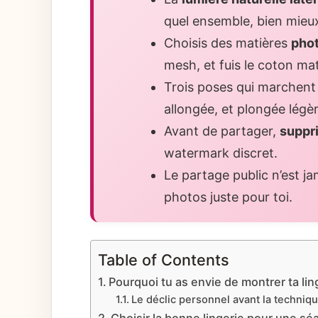
quel ensemble, bien mieux 
Choisis des matières
pho
mesh, et fuis le coton mat
Trois poses qui marchent 
allongée, et plongée légèr
Avant de partager,
suppr
watermark discret.
Le partage public n’est j
photos juste pour toi.
Table of Contents
Pourquoi tu as envie de montrer ta ling
Le déclic personnel avant la techniq
Choisir la bonne lingerie pour une s