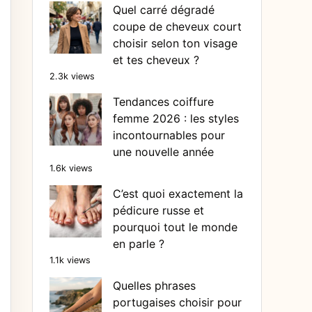
Quel carré dégradé
coupe de cheveux court
choisir selon ton visage
et tes cheveux ?
2.3k views
Tendances coiffure
femme 2026 : les styles
incontournables pour
une nouvelle année
1.6k views
C’est quoi exactement la
pédicure russe et
pourquoi tout le monde
en parle ?
1.1k views
Quelles phrases
portugaises choisir pour