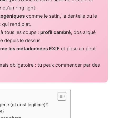
qu’un ring light.
togéniques
comme le satin, la dentelle ou le
 qui rend plat.
à tous les coups :
profil cambré
, dos arqué
e depuis le dessus.
ime les métadonnées EXIF
et pose un petit
amais obligatoire : tu peux commencer par des
erie (et c’est légitime)?
ue?
éance photo