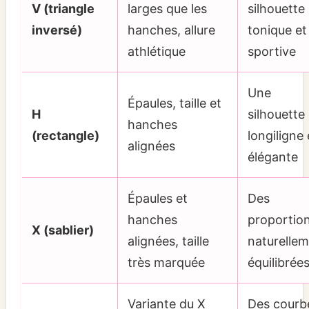
V (triangle
larges que les
silhouette
inversé)
hanches, allure
tonique et
athlétique
sportive
Une
Épaules, taille et
H
silhouette
hanches
(rectangle)
longiligne 
alignées
élégante
Épaules et
Des
hanches
proportio
X (sablier)
alignées, taille
naturelle
très marquée
équilibrée
Variante du X
Des courb